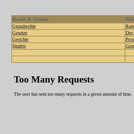
Recht & Gesetz
Rät
Grundrechte
Rats
Gesetze
Der 
Gerichte
Prov
Strafen
Gem