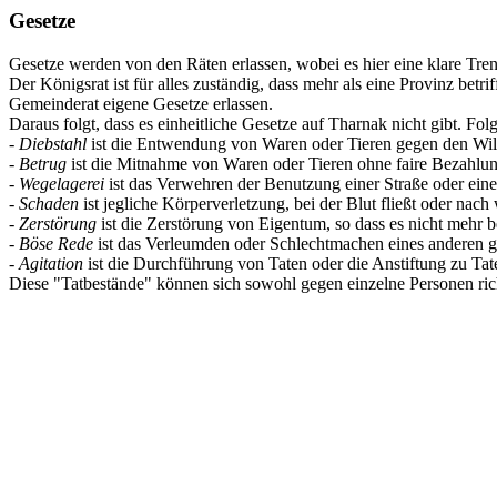
Gesetze
Gesetze werden von den Räten erlassen, wobei es hier eine klare Tren
Der Königsrat ist für alles zuständig, dass mehr als eine Provinz betri
Gemeinderat eigene Gesetze erlassen.
Daraus folgt, dass es einheitliche Gesetze auf Tharnak nicht gibt. F
-
Diebstahl
ist die Entwendung von Waren oder Tieren gegen den Wi
-
Betrug
ist die Mitnahme von Waren oder Tieren ohne faire Bezahlu
-
Wegelagerei
ist das Verwehren der Benutzung einer Straße oder ein
-
Schaden
ist jegliche Körperverletzung, bei der Blut fließt oder na
-
Zerstörung
ist die Zerstörung von Eigentum, so dass es nicht meh
-
Böse Rede
ist das Verleumden oder Schlechtmachen eines anderen g
-
Agitation
ist die Durchführung von Taten oder die Anstiftung zu Ta
Diese "Tatbestände" können sich sowohl gegen einzelne Personen ri