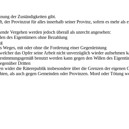
nung der Zuständigkeiten gibt.
fft, der Provinzrat für alles innerhalb seiner Provinz, sofern es mehr a
olgende Vergehen werden jedoch überall als unrecht angesehen:
llen des Eigentümers ohne Bezahlung
ng
es Weges, mit oder ohne die Forderung einer Gegenleistung
ch welcher das Opfer seine Arbeit nicht unverzüglich wieder aufnehmen 
r bestimmungsgemäß benutzt werden kann gegen den Willen des Eigentü
egenüber Dritten
ten wider die Räterepublik insbesondere über die Grenzen der eigenen
chten, als auch gegen Gemeinden oder Provinzen. Mord oder Tötung w