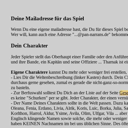
Deine Mailadresse für das Spiel
Wenn Du eine eigene mailadresse hast, die Du für dieses Spiel 
Wer will, kann auch eine Adresse "...@pan-narrans.de" bekommen 
Dein Charakter
Jeder Spieler stellt das Oberhaupt einer Familie oder den Anführ
und ihre Bande, ein Kapitän und seine Offiziere ... Tharnak ist e
Eigene Charaktere
kannst Du mehr oder weniger frei erstellen, 
- Lies Dir die Weltenbeschreibung (linker Kasten) durch. Dein 
durchaus gerne gesehen, zumal es gerade die nicht-ganz-so-normal
zu basteln.
- Zur Berfuswahl solltest Du Dich an der Liste auf der Seite
Gese
es keine "Schurken" per se gibt. Jeder Charakter, der einen vern
- Der Name Deines Charakters sollte in die Welt passen. Dazu 
Oleana, Fenia, Erdano, Livia, Alrik, Koris, Luic, Borka, Julia, 
Korlthon, Harrol, Aldur, Ysime, Avila, Olim, Ulfgar, Vila ... aber
Englisch klingende Namen sowie solche, die mehr oder weniger ei
haben KEINEN Nachnamen im bei uns üblichen Sinne. Des öfteren