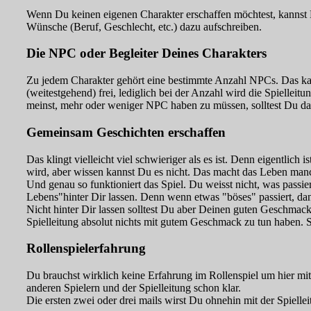
Wenn Du keinen eigenen Charakter erschaffen möchtest, kanns
Wünsche (Beruf, Geschlecht, etc.) dazu aufschreiben.
Die NPC oder Begleiter Deines Charakters
Zu jedem Charakter gehört eine bestimmte Anzahl NPCs. Das kann 
(weitestgehend) frei, lediglich bei der Anzahl wird die Spielle
meinst, mehr oder weniger NPC haben zu müssen, solltest Du da
Gemeinsam Geschichten erschaffen
Das klingt vielleicht viel schwieriger als es ist. Denn eigentlich 
wird, aber wissen kannst Du es nicht. Das macht das Leben manc
Und genau so funktioniert das Spiel. Du weisst nicht, was passie
Lebens"hinter Dir lassen. Denn wenn etwas "böses" passiert, dan
Nicht hinter Dir lassen solltest Du aber Deinen guten Geschmac
Spielleitung absolut nichts mit gutem Geschmack zu tun haben. S
Rollenspielerfahrung
Du brauchst wirklich keine Erfahrung im Rollenspiel um hier mi
anderen Spielern und der Spielleitung schon klar.
Die ersten zwei oder drei mails wirst Du ohnehin mit der Spiell