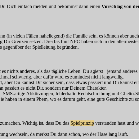
t Du Dich einfach melden und bekommst dann einen
Vorschlag von der
(in vielen Fällen naheliegend) die Familie sein, es können aber auch a
itung Dir Grenzen setzen. Drei bis fünf NPC haben sich in den allermei
s gegenüber der Spielleitung begründen.
ist es nichts anderes, als das tägliche Leben. Du agierst - jemand anderes
hmal schwierig, aber dafür wird es zumindest nicht langweilig.
rt, aber Du kannst Dir sicher sein, dass etwas passiert und Du kannst 
n passiert es nicht Dir, sondern nur Deinem Charakter.
k. SMS-artige Abkürzungen, fehlerhafte Rechtschreibung und Ghetto-Sl
ie haben in einem Pbem, wo es darum geht, eine gute Geschichte zu sc
tzumachen. Wichtig ist, dass Du das
Spielprinzip
verstanden hast und wil
eitung wechseln, da merkst Du dann schon, wo der Hase lang läuft.