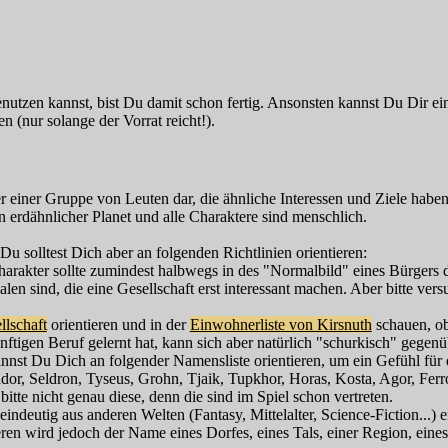
benutzen kannst, bist Du damit schon fertig. Ansonsten kannst Du Di
(nur solange der Vorrat reicht!).
er einer Gruppe von Leuten dar, die ähnliche Interessen und Ziele habe
in erdähnlicher Planet und alle Charaktere sind menschlich.
Du solltest Dich aber an folgenden Richtlinien orientieren:
Charakter sollte zumindest halbwegs in des "Normalbild" eines Bürger
en sind, die eine Gesellschaft erst interessant machen. Aber bitte ver
llschaft
orientieren und in der
Einwohnerliste von Kirsnuth
schauen, ob 
ünftigen Beruf gelernt hat, kann sich aber natürlich "schurkisch" gege
kannst Du Dich an folgender Namensliste orientieren, um ein Gefühl f
Sador, Seldron, Tyseus, Grohn, Tjaik, Tupkhor, Horas, Kosta, Agor, Fer
 bitte nicht genau diese, denn die sind im Spiel schon vertreten.
ndeutig aus anderen Welten (Fantasy, Mittelalter, Science-Fiction...) 
 wird jedoch der Name eines Dorfes, eines Tals, einer Region, eines