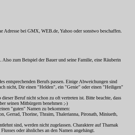
r eine Adresse bei GMX, WEB.de, Yahoo oder sonstwo beschaffen.
n. Also zum Beispiel der Bauer und seine Familie, eine Räuberin
s des entsprechenden Berufs passen. Einige Abweichungen sind
such nicht, Dir einen "Helden", ein "Genie" oder einen "Heiligen"
dieser Beruf nicht schon zu oft vertreten ist. Bitte beachte, dass
nüber seinen Mitbürgern benehmen ;-)
ür einen "guten" Namen zu bekommen:
ron, Gerrad, Thorine, Thraim, Thalerianna, Pironath, Miniueth,
entlehnt sind, werden nicht zugelassen. Charaktere auf Tharnak
 Flusses oder ähnliches an den Namen angehängt.