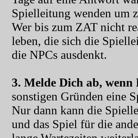
Spielleitung wenden um zu
Wer bis zum ZAT nicht re
leben, die sich die Spiell
die NPCs ausdenkt.
3.
Melde Dich ab, wenn 
sonstigen Gründen eine S
Nur dann kann die Spielle
und das Spiel für die and
lange Wartezeiten weiterl