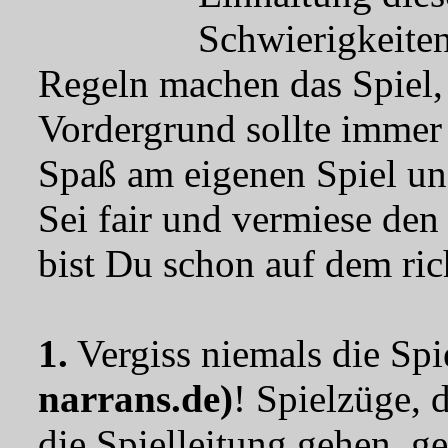
Schwierigkeiten
Regeln machen das Spiel,
Vordergrund sollte immer 
Spaß am eigenen Spiel un
Sei fair und vermiese den 
bist Du schon auf dem ri
1.
Vergiss niemals die Spi
narrans.de)
! Spielzüge, 
die Spielleitung gehen, g