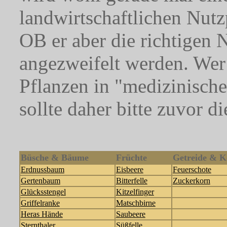
landwirtschaftlichen Nutz
OB er aber die richtigen
angezweifelt werden. Wer
Pflanzen in "medizinisch
sollte daher bitte zuvor d
Büsche & Bäume
Früchte
Getreide & K
Erdnussbaum
Eisbeere
Feuerschote
Gertenbaum
Bitterfelle
Zuckerkorn
Glücksstengel
Kitzelfinger
Griffelranke
Matschbirne
Heras Hände
Saubeere
Sternthaler
Süßfelle